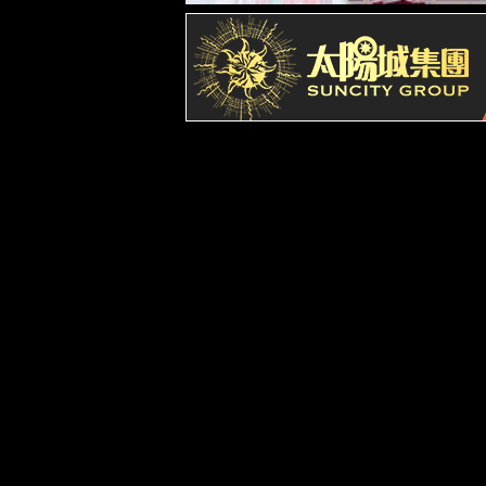
自卸车油缸
能源采掘设备油缸