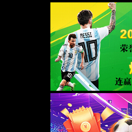
Hello, welcome to Shandong Wantong Hydraulic Co., Ltd.！
Tel: +86 400 900 3958